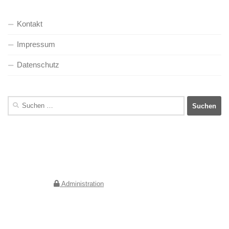
Kontakt
Impressum
Datenschutz
Suchen
nach:
Deutscher Verein für Kunstwissenschaft e.V.
Geschäftsstelle Berlin
Jebensstraße 2
10623 Berlin
Administration