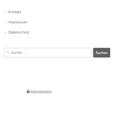
Kontakt
Impressum
Datenschutz
Suchen
nach:
Deutscher Verein für Kunstwissenschaft e.V.
Geschäftsstelle Berlin
Jebensstraße 2
10623 Berlin
Administration