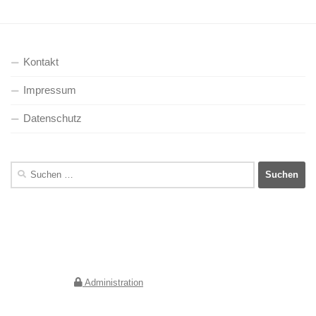
Kontakt
Impressum
Datenschutz
Suchen
nach:
Deutscher Verein für Kunstwissenschaft e.V.
Geschäftsstelle Berlin
Jebensstraße 2
10623 Berlin
Administration