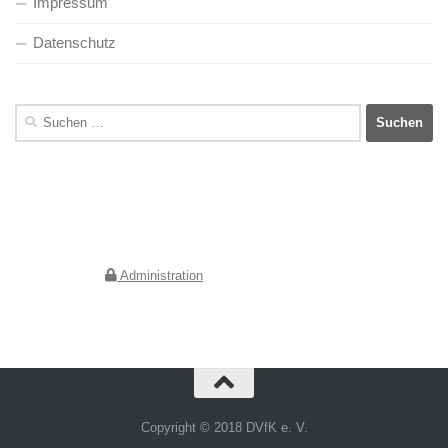
Impressum
Datenschutz
Suchen
nach:
Deutscher Verein für Kunstwissenschaft e.V.
Geschäftsstelle Berlin
Jebensstraße 2
10623 Berlin
Administration
Copyright © 2018 DVfK e. V.