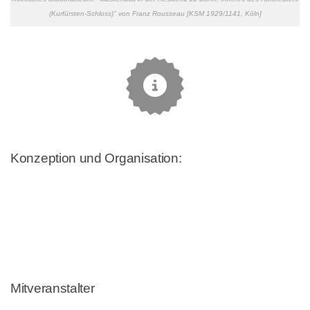
(Kurfürsten-Schloss)" von Franz Rousseau [KSM 1929/1141, Köln]
Das Forum ist beendet
Konzeption und Organisation:
Wolfgang Augustyn (München)
Dorothea Diemer (Augsburg)
Roland Kanz (Bonn)
Birgit Ulrike Münch (Bonn)
Andreas Tacke (Trier)
Mitveranstalter