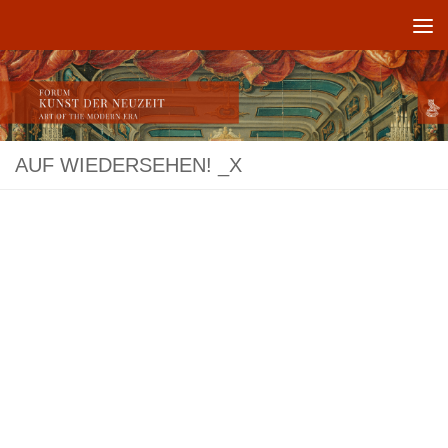
Unter dem Inhalt
AUF WIEDERSEHEN! _X
Das zweite „Forum Kunst der Neuzeit“ fand vom 4. bis 6. Oktober 2018 in
Bonn statt und war dem Phänomen der Überschreibung, Neubewertung oder
Umwertung in der deutschen Kunst von der Frühen Neuzeit bis zum ersten
Drittel des 19. Jh.s gewidmet.
‚Code’, ein Leitbegriff der semiotischen Analyse von Zeichensystemen, prägt
Modelle der Codierung, die spätestens seit Stuart Halls Aufsatz
Kodieren/Dekodieren (1977) einen zentralen Bereich auch der
Kulturwissenschaften darstellen: Die Übertragung einer Nachricht müsse
kontextgebunden analysiert werden, der Empfänger oder Konsument habe
ebenso großen Einfluss auf den Produzenten wie umgekehrt. Luhmann
definierte Kunst nicht als Summe der Artefakte, sondern der