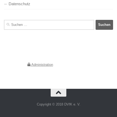
Datenschutz
Suchen
nach:
Deutscher Verein für Kunstwissenschaft e.V.
Geschäftsstelle Berlin
Jebensstraße 2
10623 Berlin
Administration
Copyright © 2018 DVfK e. V.