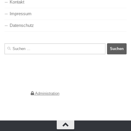
Kontakt
Impressum
Datenschutz
Suchen
nach:
Deutscher Verein für Kunstwissenschaft e.V.
Geschäftsstelle Berlin
Jebensstraße 2
10623 Berlin
Administration